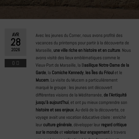
AVR
Avec les jeunes du Corner, nous avons profité des
28
vacances du printemps pour partir à la découverte de
2026
Marseille,
une ville riche en histoire et en culture
. Nous
avons visité des lieux emblématiques comme le
0
Vieux-Port de Marseille, la B
asilique Notre-Dame de la
Garde
, la
Corniche Kennedy
,
les Îles du Frioul
et le
Mucem
. La visite du Mucem a particulièrement
marqué le groupe : les jeunes ont découvert
différentes visions de la Méditerranée,
de l’Antiquité
jusqu’à aujourd’hui
, et ont pu mieux comprendre son
histoire et ses enjeux
. Au-delà de la découverte, ce
voyage avait une vocation éducative claire : enrichir
leur
culture générale
, développer leur
regard critique
sur le monde
et
valoriser leur engagement
à travers