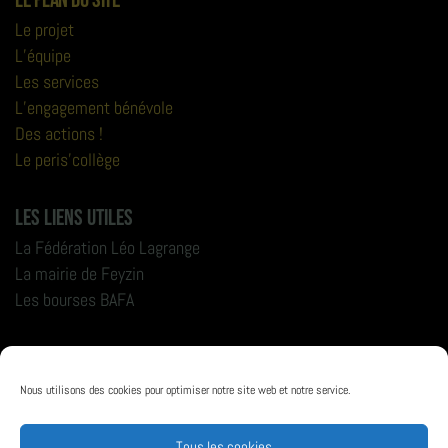
Le plan du site
Le projet
L’équipe
Les services
L’engagement bénévole
Des actions !
Le peris’collège
Les liens utiles
La Fédération Léo Lagrange
La mairie de Feyzin
Les bourses BAFA
Nous retrouver
Nous utilisons des cookies pour optimiser notre site web et notre service.
Tous les cookies